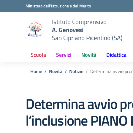
Vai ai contenuti
Vai al menu di navigazione
Vai al footer
Ministero dell'Istruzione e del Merito
Istituto Comprensivo
A. Genovesi
San Cipriano Picentino (SA)
Scuola
Servizi
Novità
Didattica
Home
Novità
Notizie
Determina avvio proc
Determina avvio pr
l’inclusione PIAN