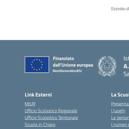
Eccetto d
Is
A
Sa
— 
Link Esterni
La Scuo
MIUR
Presenta
Ufficio Scolastico Regionale
I luoghi
Ufficio Scolastico Territoriale
Le perso
Scuola in Chiaro
I numeri 