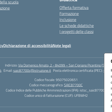
della scuola
Offerta formativa
azione
Formazione
Inclusione
Le schede didattiche
I progetti delle classi
cy
Dichiarazione di accessibilità
Note legali
Indirizzo:
Via Domenico Amato, 2 - 84099 – San Cipriano Picentino (Sa)
4
Email:
saic87700c@istruzione.it
Posta elettronica certificata (PEC):
saic8
Codice fiscale: 95075020651
Codice meccanografico:
SAIC87700C
Codice Indice delle Pubbliche Amministrazioni (IPA): istsc_saic87700c
Codice unico di fatturazione (CUF): UFBWH2