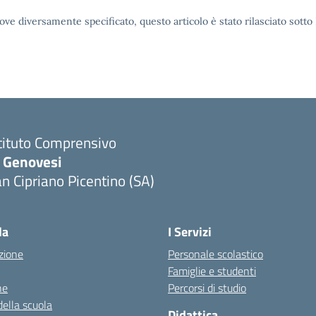
ove diversamente specificato, questo articolo è stato rilasciato sott
tituto Comprensivo
. Genovesi
n Cipriano Picentino (SA)
Visita la pagina iniziale della scuola
la
I Servizi
zione
Personale scolastico
Famiglie e studenti
ne
Percorsi di studio
della scuola
Didattica