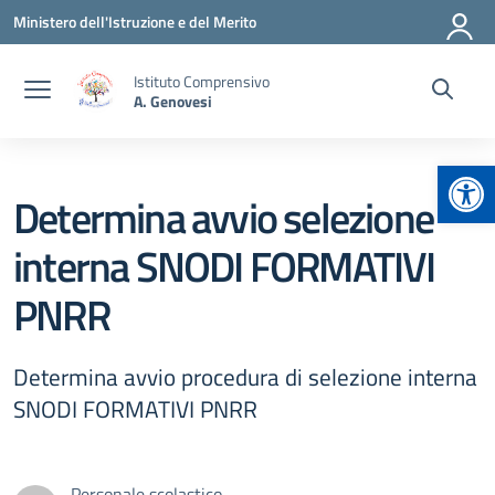
Vai ai contenuti
Vai al menu di navigazione
Vai al footer
Ministero dell'Istruzione e del Merito
Istituto Comprensivo
A. Genovesi
Apr
Determina avvio selezione
interna SNODI FORMATIVI
PNRR
Determina avvio procedura di selezione interna
SNODI FORMATIVI PNRR
Personale scolastico