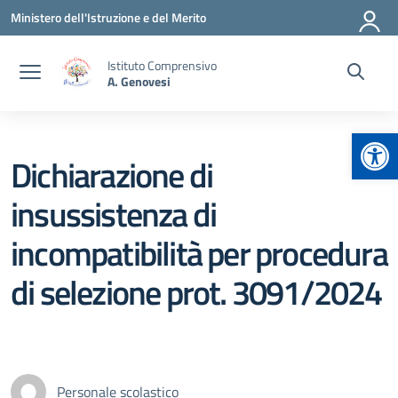
Vai ai contenuti
Vai al menu di navigazione
Vai al footer
Ministero dell'Istruzione e del Merito
Istituto Comprensivo
A. Genovesi
Apr
Dichiarazione di
insussistenza di
incompatibilità per procedura
di selezione prot. 3091/2024
Personale scolastico