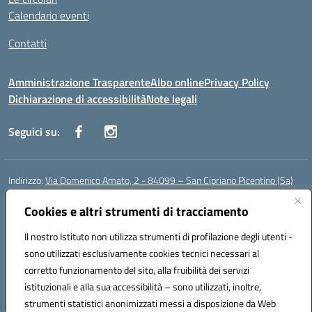
Calendario eventi
Contatti
Amministrazione Trasparente
Albo online
Privacy Policy
Dichiarazione di accessibilità
Note legali
Seguici su:
Indirizzo:
Via Domenico Amato, 2 - 84099 – San Cipriano Picentino (Sa)
Centralino:
0892096584
Email:
saic87700c@istruzione.it
Posta elettronica certificata (PEC):
Cookies e altri strumenti di tracciamento
saic87700c@pec.istruzione.it
Codice fiscale: 95075020651
Il nostro Istituto non utilizza strumenti di profilazione degli utenti -
Codice meccanografico:
SAIC87700C
sono utilizzati esclusivamente cookies tecnici necessari al
Codice Indice delle Pubbliche Amministrazioni (IPA): istsc_saic87700c
corretto funzionamento del sito, alla fruibilità dei servizi
Codice unico di fatturazione (CUF): UFBWH2
istituzionali e alla sua accessibilità – sono utilizzati, inoltre,
strumenti statistici anonimizzati messi a disposizione da Web