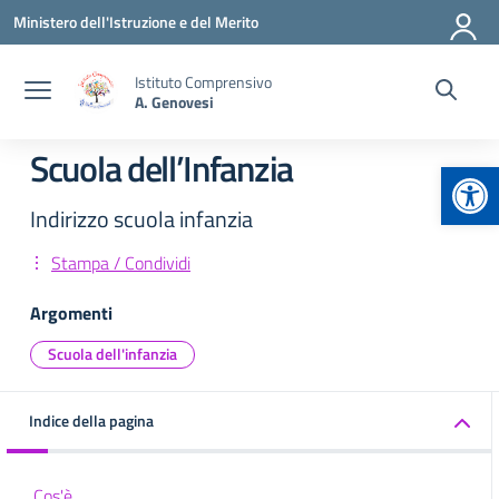
Vai ai contenuti
Vai al menu di navigazione
Vai al footer
Ministero dell'Istruzione e del Merito
Istituto Comprensivo
A. Genovesi
Scuola dell’Infanzia
Apr
Indirizzo scuola infanzia
Stampa / Condividi
Argomenti
Scuola dell'infanzia
Indice della pagina
Cos'è