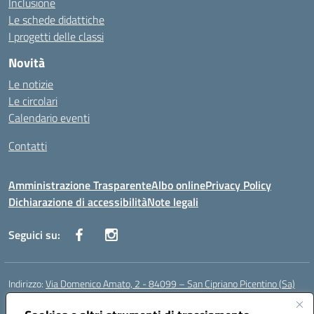
Inclusione
Le schede didattiche
I progetti delle classi
Novità
Le notizie
Le circolari
Calendario eventi
Contatti
Amministrazione Trasparente
Albo online
Privacy Policy
Dichiarazione di accessibilità
Note legali
Seguici su:
Indirizzo:
Via Domenico Amato, 2 - 84099 – San Cipriano Picentino (Sa)
Centralino:
0892096584
Email:
saic87700c@istruzione.it
Posta elettronica certificata (PEC):
saic87700c@pec.istruzione.it