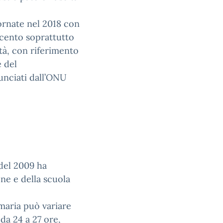
iornate nel 2018 con
ccento soprattutto
ità, con riferimento
 del
nunciati dall’ONU
 del 2009 ha
one e della scuola
imaria può variare
 da 24 a 27 ore,