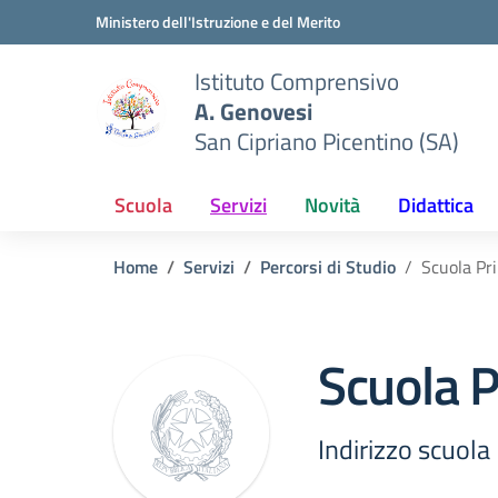
Vai ai contenuti
Vai al menu di navigazione
Vai al footer
Ministero dell'Istruzione e del Merito
Istituto Comprensivo
A. Genovesi
San Cipriano Picentino (SA)
Scuola
Servizi
Novità
Didattica
Home
Servizi
Percorsi di Studio
Scuola Pr
Scuola P
Indirizzo scuola