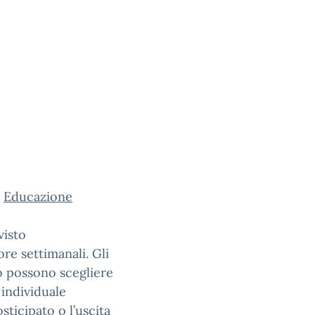
i
Educazione
visto
re settimanali. Gli
o possono scegliere
 individuale
sticipato o l’uscita