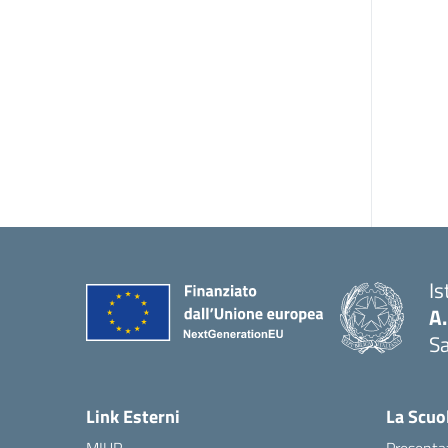
Is
A
Sa
— 
Link Esterni
La Scuo