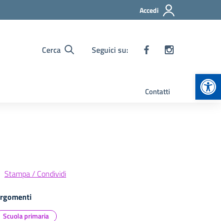
Accedi
Cerca
Seguici su:
Apr
Contatti
Stampa / Condividi
rgomenti
Scuola primaria