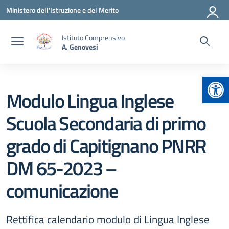
Vai ai contenuti
Vai al menu di navigazione
Vai al footer
Ministero dell'Istruzione e del Merito
Istituto Comprensivo
A. Genovesi
Apr
Modulo Lingua Inglese
Scuola Secondaria di primo
grado di Capitignano PNRR
DM 65-2023 –
comunicazione
Rettifica calendario modulo di Lingua Inglese