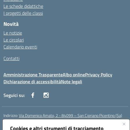
Le schede didattiche
I progetti delle classi
Novità
Le notizie
Le circolari
Calendario eventi
Contatti
Amministrazione Trasparente
Albo online
Privacy Policy
Dichiarazione di accessibilità
Note legali
Seguici su:
Indirizzo:
Via Domenico Amato, 2 - 84099 – San Cipriano Picentino (Sa)
Centralino:
0892096584
Email:
saic87700c@istruzione.it
Posta elettronica certificata (PEC):
Cookies e altri strumenti di tracciamento
saic87700c@pec.istruzione.it