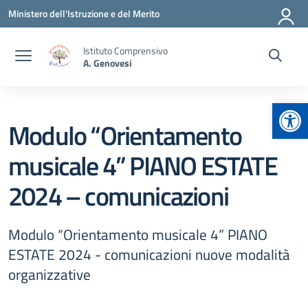
Vai ai contenuti
Vai al menu di navigazione
Vai al footer
Ministero dell'Istruzione e del Merito
Istituto Comprensivo
A. Genovesi
Apr
Modulo “Orientamento
musicale 4” PIANO ESTATE
2024 – comunicazioni
Modulo “Orientamento musicale 4” PIANO
ESTATE 2024 - comunicazioni nuove modalità
organizzative