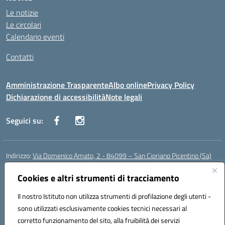
Le notizie
Le circolari
Calendario eventi
Contatti
Amministrazione Trasparente
Albo online
Privacy Policy
Dichiarazione di accessibilità
Note legali
Seguici su:
Indirizzo:
Via Domenico Amato, 2 - 84099 – San Cipriano Picentino (Sa)
Centralino:
0892096584
Email:
saic87700c@istruzione.it
Posta elettronica certificata (PEC):
Cookies e altri strumenti di tracciamento
saic87700c@pec.istruzione.it
Codice fiscale: 95075020651
Il nostro Istituto non utilizza strumenti di profilazione degli utenti -
Codice meccanografico:
SAIC87700C
sono utilizzati esclusivamente cookies tecnici necessari al
Codice Indice delle Pubbliche Amministrazioni (IPA): istsc_saic87700c
corretto funzionamento del sito, alla fruibilità dei servizi