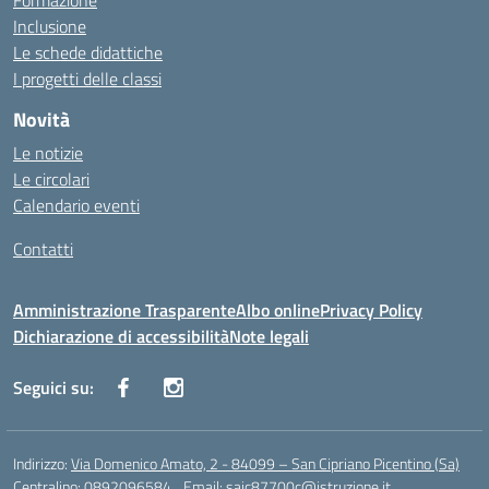
Formazione
Inclusione
Le schede didattiche
I progetti delle classi
Novità
Le notizie
Le circolari
Calendario eventi
Contatti
Amministrazione Trasparente
Albo online
Privacy Policy
Dichiarazione di accessibilità
Note legali
Seguici su:
Indirizzo:
Via Domenico Amato, 2 - 84099 – San Cipriano Picentino (Sa)
Centralino:
0892096584
Email:
saic87700c@istruzione.it