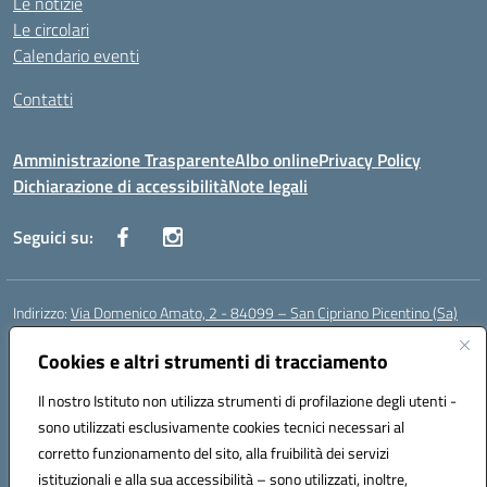
Le notizie
Le circolari
Calendario eventi
Contatti
Amministrazione Trasparente
Albo online
Privacy Policy
Dichiarazione di accessibilità
Note legali
Seguici su:
Indirizzo:
Via Domenico Amato, 2 - 84099 – San Cipriano Picentino (Sa)
Centralino:
0892096584
Email:
saic87700c@istruzione.it
Posta elettronica certificata (PEC):
Cookies e altri strumenti di tracciamento
saic87700c@pec.istruzione.it
Codice fiscale: 95075020651
Il nostro Istituto non utilizza strumenti di profilazione degli utenti -
Codice meccanografico:
SAIC87700C
sono utilizzati esclusivamente cookies tecnici necessari al
Codice Indice delle Pubbliche Amministrazioni (IPA): istsc_saic87700c
corretto funzionamento del sito, alla fruibilità dei servizi
Codice unico di fatturazione (CUF): UFBWH2
istituzionali e alla sua accessibilità – sono utilizzati, inoltre,