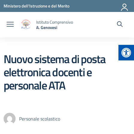
Vai ai contenuti
Vai al menu di navigazione
Vai al footer
Ministero dell'Istruzione e del Merito
Istituto Comprensivo
A. Genovesi
Apr
Nuovo sistema di posta
elettronica docenti e
personale ATA
Personale scolastico