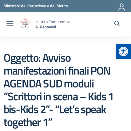
Vai ai contenuti
Vai al menu di navigazione
Vai al footer
Ministero dell'Istruzione e del Merito
Istituto Comprensivo
A. Genovesi
Apr
Oggetto: Avviso
manifestazioni finali PON
AGENDA SUD moduli
“Scrittori in scena – Kids 1
bis-Kids 2”- “Let’s speak
together 1”