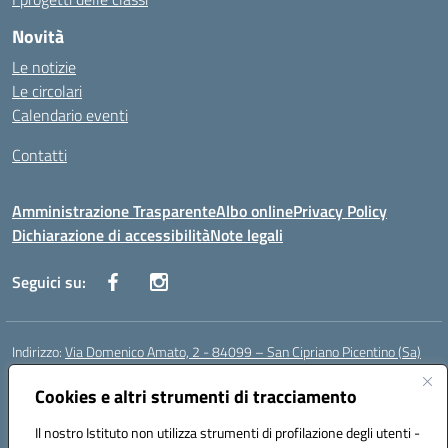
Novità
Le notizie
Le circolari
Calendario eventi
Contatti
Amministrazione Trasparente
Albo online
Privacy Policy
Dichiarazione di accessibilità
Note legali
Seguici su:
Indirizzo:
Via Domenico Amato, 2 - 84099 – San Cipriano Picentino (Sa)
Centralino:
0892096584
Email:
saic87700c@istruzione.it
Posta elettronica certificata (PEC):
Cookies e altri strumenti di tracciamento
saic87700c@pec.istruzione.it
Codice fiscale: 95075020651
Il nostro Istituto non utilizza strumenti di profilazione degli utenti -