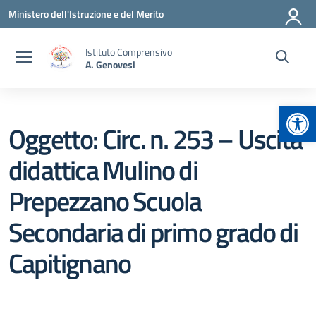
Vai ai contenuti
Vai al menu di navigazione
Vai al footer
Ministero dell'Istruzione e del Merito
Istituto Comprensivo
A. Genovesi
Apr
Oggetto: Circ. n. 253 – Uscita
didattica Mulino di
Prepezzano Scuola
Secondaria di primo grado di
Capitignano