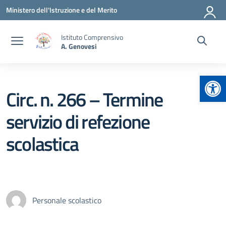
Vai ai contenuti
Vai al menu di navigazione
Vai al footer
Ministero dell'Istruzione e del Merito
Istituto Comprensivo
A. Genovesi
Apr
Circ. n. 266 – Termine
servizio di refezione
scolastica
Personale scolastico