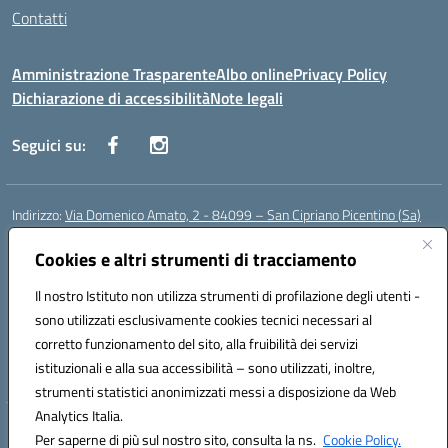
Contatti
Amministrazione Trasparente
Albo online
Privacy Policy
Dichiarazione di accessibilità
Note legali
Seguici su:
Indirizzo:
Via Domenico Amato, 2 - 84099 – San Cipriano Picentino (Sa)
Centralino:
0892096584
Email:
saic87700c@istruzione.it
Posta elettronica certificata (PEC):
Cookies e altri strumenti di tracciamento
saic87700c@pec.istruzione.it
Codice fiscale: 95075020651
Il nostro Istituto non utilizza strumenti di profilazione degli utenti -
Codice meccanografico:
SAIC87700C
sono utilizzati esclusivamente cookies tecnici necessari al
Codice Indice delle Pubbliche Amministrazioni (IPA): istsc_saic87700c
corretto funzionamento del sito, alla fruibilità dei servizi
Codice unico di fatturazione (CUF): UFBWH2
istituzionali e alla sua accessibilità – sono utilizzati, inoltre,
strumenti statistici anonimizzati messi a disposizione da Web
Analytics Italia.
Hosting & Powered by 3D Solution S.r.l.
Per saperne di più sul nostro sito, consulta la ns.
Cookie Policy.