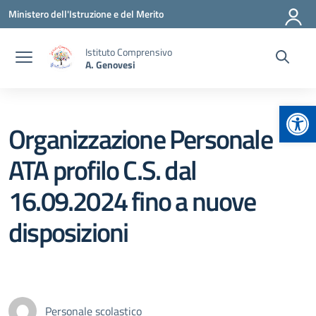
Vai ai contenuti
Vai al menu di navigazione
Vai al footer
Ministero dell'Istruzione e del Merito
Istituto Comprensivo
A. Genovesi
Apr
Organizzazione Personale
ATA profilo C.S. dal
16.09.2024 fino a nuove
disposizioni
Personale scolastico