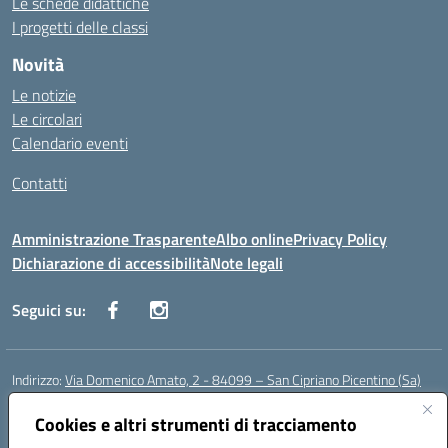
Le schede didattiche
I progetti delle classi
Novità
Le notizie
Le circolari
Calendario eventi
Contatti
Amministrazione Trasparente
Albo online
Privacy Policy
Dichiarazione di accessibilità
Note legali
Seguici su:
Indirizzo:
Via Domenico Amato, 2 - 84099 – San Cipriano Picentino (Sa)
Centralino:
0892096584
Email:
saic87700c@istruzione.it
Posta elettronica certificata (PEC):
Cookies e altri strumenti di tracciamento
saic87700c@pec.istruzione.it