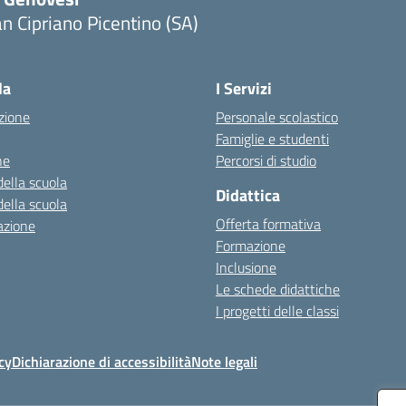
n Cipriano Picentino (SA)
Visita la pagina iniziale della scuola
la
I Servizi
zione
Personale scolastico
Famiglie e studenti
ne
Percorsi di studio
della scuola
Didattica
della scuola
Offerta formativa
azione
Formazione
Inclusione
Le schede didattiche
I progetti delle classi
cy
Dichiarazione di accessibilità
Note legali