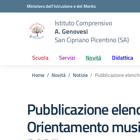
Vai ai contenuti
Vai al menu di navigazione
Vai al footer
Ministero dell'Istruzione e del Merito
Istituto Comprensivo
A. Genovesi
San Cipriano Picentino (SA)
Scuola
Servizi
Novità
Didattica
Home
Novità
Notizie
Pubblicazione elenc
Pubblicazione elen
Orientamento mus