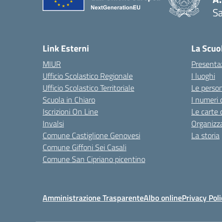
Sa
— 
Link Esterni
La Scuo
MIUR
Presenta
Ufficio Scolastico Regionale
I luoghi
Ufficio Scolastico Territoriale
Le perso
Scuola in Chiaro
I numeri 
Iscrizioni On Line
Le carte 
Invalsi
Organizz
Comune Castiglione Genovesi
La storia
Comune Giffoni Sei Casali
Comune San Cipriano picentino
Amministrazione Trasparente
Albo online
Privacy Poli