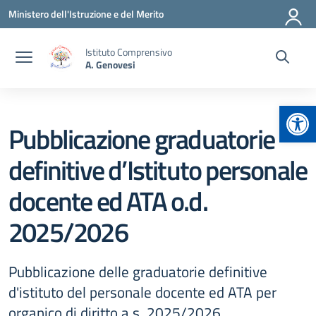
Vai ai contenuti
Vai al menu di navigazione
Vai al footer
Ministero dell'Istruzione e del Merito
Istituto Comprensivo
A. Genovesi
Apr
Pubblicazione graduatorie
definitive d’Istituto personale
docente ed ATA o.d.
2025/2026
Pubblicazione delle graduatorie definitive
d'istituto del personale docente ed ATA per
organico di diritto a.s. 2025/2026