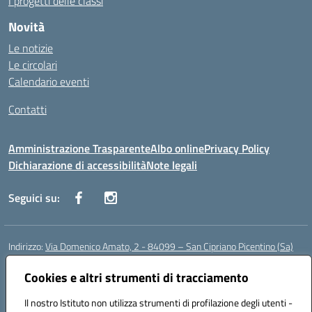
I progetti delle classi
Novità
Le notizie
Le circolari
Calendario eventi
Contatti
Amministrazione Trasparente
Albo online
Privacy Policy
Dichiarazione di accessibilità
Note legali
Seguici su:
Indirizzo:
Via Domenico Amato, 2 - 84099 – San Cipriano Picentino (Sa)
Centralino:
0892096584
Email:
saic87700c@istruzione.it
Posta elettronica certificata (PEC):
Cookies e altri strumenti di tracciamento
saic87700c@pec.istruzione.it
Codice fiscale: 95075020651
Il nostro Istituto non utilizza strumenti di profilazione degli utenti -