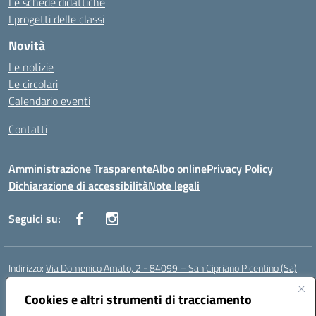
Le schede didattiche
I progetti delle classi
Novità
Le notizie
Le circolari
Calendario eventi
Contatti
Amministrazione Trasparente
Albo online
Privacy Policy
Dichiarazione di accessibilità
Note legali
Seguici su:
Indirizzo:
Via Domenico Amato, 2 - 84099 – San Cipriano Picentino (Sa)
Centralino:
0892096584
Email:
saic87700c@istruzione.it
Posta elettronica certificata (PEC):
Cookies e altri strumenti di tracciamento
saic87700c@pec.istruzione.it