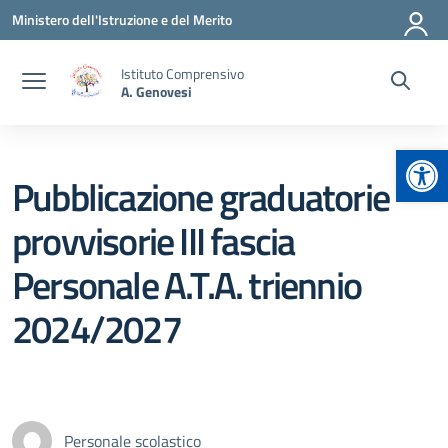
Vai ai contenuti
Vai al menu di navigazione
Vai al footer
Ministero dell'Istruzione e del Merito
Istituto Comprensivo
A. Genovesi
Apr
Pubblicazione graduatorie
provvisorie III fascia
Personale A.T.A. triennio
2024/2027
Personale scolastico