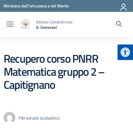
Vai ai contenuti
Vai al menu di navigazione
Vai al footer
Ministero dell'Istruzione e del Merito
Istituto Comprensivo
A. Genovesi
Apr
Recupero corso PNRR
Matematica gruppo 2 –
Capitignano
Personale scolastico