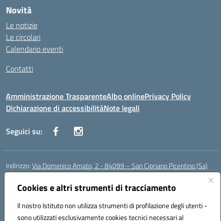
Novità
Le notizie
Le circolari
Calendario eventi
Contatti
Amministrazione Trasparente
Albo online
Privacy Policy
Dichiarazione di accessibilità
Note legali
Seguici su:
Indirizzo:
Via Domenico Amato, 2 - 84099 – San Cipriano Picentino (Sa)
Centralino:
0892096584
Email:
saic87700c@istruzione.it
Posta elettronica certificata (PEC):
Cookies e altri strumenti di tracciamento
saic87700c@pec.istruzione.it
Codice fiscale: 95075020651
Il nostro Istituto non utilizza strumenti di profilazione degli utenti -
Codice meccanografico:
SAIC87700C
sono utilizzati esclusivamente cookies tecnici necessari al