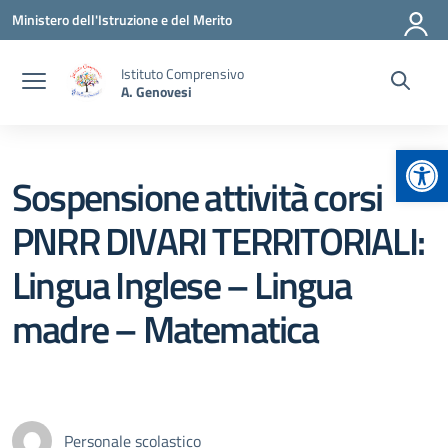
Vai ai contenuti
Vai al menu di navigazione
Vai al footer
Ministero dell'Istruzione e del Merito
Istituto Comprensivo
A. Genovesi
Apr
Sospensione attività corsi
PNRR DIVARI TERRITORIALI:
Lingua Inglese – Lingua
madre – Matematica
Personale scolastico