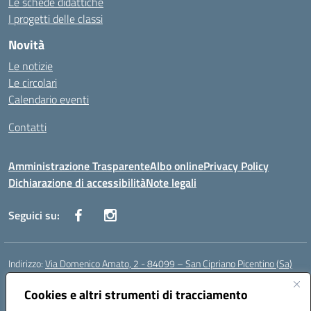
Le schede didattiche
I progetti delle classi
Novità
Le notizie
Le circolari
Calendario eventi
Contatti
Amministrazione Trasparente
Albo online
Privacy Policy
Dichiarazione di accessibilità
Note legali
Seguici su:
Indirizzo:
Via Domenico Amato, 2 - 84099 – San Cipriano Picentino (Sa)
Centralino:
0892096584
Email:
saic87700c@istruzione.it
Posta elettronica certificata (PEC):
Cookies e altri strumenti di tracciamento
saic87700c@pec.istruzione.it