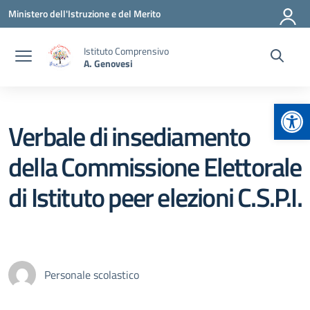
Vai ai contenuti
Vai al menu di navigazione
Vai al footer
Ministero dell'Istruzione e del Merito
Istituto Comprensivo
A. Genovesi
Apr
Verbale di insediamento
della Commissione Elettorale
di Istituto peer elezioni C.S.P.I.
Personale scolastico