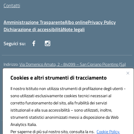
Contatti
Amministrazione Trasparente
Albo online
Privacy Policy
Dichiarazione di accessibilità
Note legali
Seguici su:
Indirizzo:
Via Domenico Amato, 2 - 84099 – San Cipriano Picentino (Sa)
Centralino:
0892096584
Email:
saic87700c@istruzione.it
Posta elettronica certificata (PEC):
Cookies e altri strumenti di tracciamento
saic87700c@pec.istruzione.it
Codice fiscale: 95075020651
Il nostro Istituto non utilizza strumenti di profilazione degli utenti -
Codice meccanografico:
SAIC87700C
sono utilizzati esclusivamente cookies tecnici necessari al
Codice Indice delle Pubbliche Amministrazioni (IPA): istsc_saic87700c
corretto funzionamento del sito, alla fruibilità dei servizi
Codice unico di fatturazione (CUF): UFBWH2
istituzionali e alla sua accessibilità – sono utilizzati, inoltre,
strumenti statistici anonimizzati messi a disposizione da Web
Analytics Italia.
Hosting & Powered by 3D Solution S.r.l.
Per saperne di più sul nostro sito, consulta la ns.
Cookie Policy.