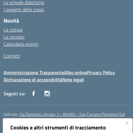
Le schede didattiche
I progetti delle classi
Novità
Le notizie
Le circolari
Calendario eventi
Contatti
Amministrazione Trasparente
Albo online
Privacy Policy
Dichiarazione di accessibilità
Note legali
Seguici su:
Indirizzo:
Via Domenico Amato, 2 - 84099 – San Cipriano Picentino (Sa)
Centralino:
0892096584
Email:
saic87700c@istruzione.it
Posta elettronica certificata (PEC):
Cookies e altri strumenti di tracciamento
saic87700c@pec.istruzione.it