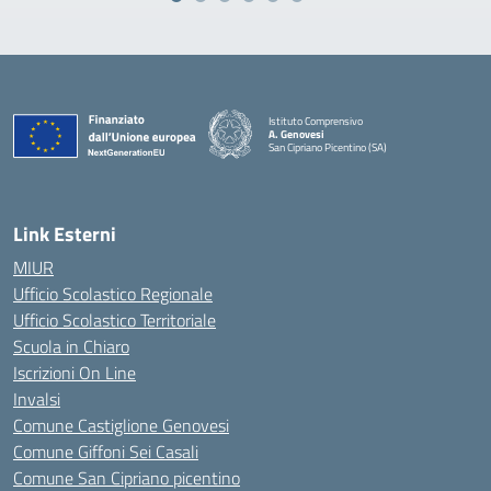
Istituto Comprensivo
A. Genovesi
San Cipriano Picentino (SA)
— Visita la pagina iniziale della scuola
Link Esterni
MIUR
Ufficio Scolastico Regionale
Ufficio Scolastico Territoriale
Scuola in Chiaro
Iscrizioni On Line
Invalsi
Comune Castiglione Genovesi
Comune Giffoni Sei Casali
Comune San Cipriano picentino