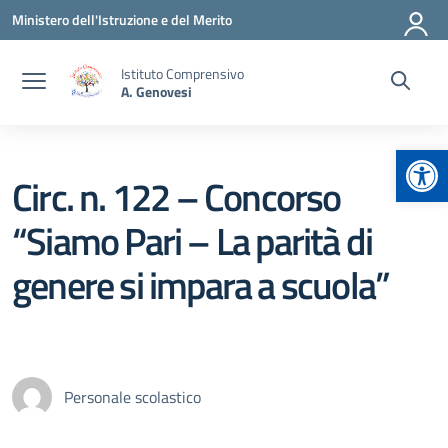
Vai ai contenuti
Vai al menu di navigazione
Vai al footer
Ministero dell'Istruzione e del Merito
Istituto Comprensivo
A. Genovesi
Apr
Circ. n. 122 – Concorso
“Siamo Pari – La parità di
genere si impara a scuola”
Personale scolastico