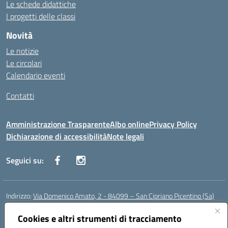
Le schede didattiche
I progetti delle classi
Novità
Le notizie
Le circolari
Calendario eventi
Contatti
Amministrazione Trasparente
Albo online
Privacy Policy
Dichiarazione di accessibilità
Note legali
Seguici su:
Indirizzo:
Via Domenico Amato, 2 - 84099 – San Cipriano Picentino (Sa)
Centralino:
0892096584
Email:
saic87700c@istruzione.it
Posta elettronica certificata (PEC):
Cookies e altri strumenti di tracciamento
saic87700c@pec.istruzione.it