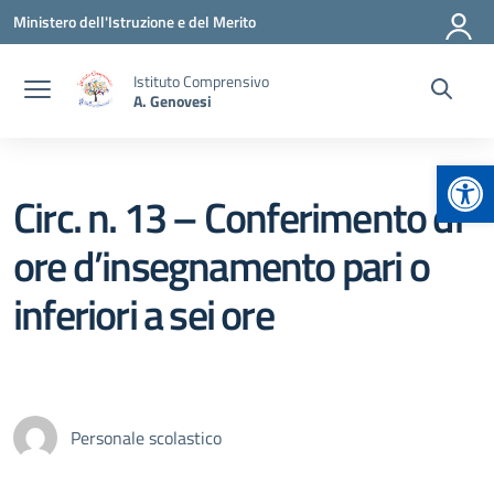
Vai ai contenuti
Vai al menu di navigazione
Vai al footer
Ministero dell'Istruzione e del Merito
Istituto Comprensivo
A. Genovesi
Apr
Circ. n. 13 – Conferimento di
ore d’insegnamento pari o
inferiori a sei ore
Personale scolastico