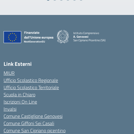
Istituto Comprensivo
A. Genovesi
San Cipriano Picentino (SA)
— Visita la pagina iniziale della scuola
Link Esterni
MIUR
Ufficio Scolastico Regionale
Ufficio Scolastico Territoriale
Scuola in Chiaro
Iscrizioni On Line
Invalsi
Comune Castiglione Genovesi
Comune Giffoni Sei Casali
Comune San Cipriano picentino