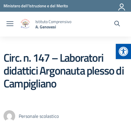
Vai ai contenuti
Vai al menu di navigazione
Vai al footer
Ministero dell'Istruzione e del Merito
Istituto Comprensivo
A. Genovesi
Apr
Circ. n. 147 – Laboratori
didattici Argonauta plesso di
Campigliano
Personale scolastico