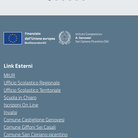
Istituto Comprensivo
A. Genovesi
San Cipriano Picentino (SA)
— Visita la pagina iniziale della scuola
Link Esterni
MIUR
Ufficio Scolastico Regionale
Ufficio Scolastico Territoriale
Scuola in Chiaro
Iscrizioni On Line
Invalsi
Comune Castiglione Genovesi
Comune Giffoni Sei Casali
Comune San Cipriano picentino