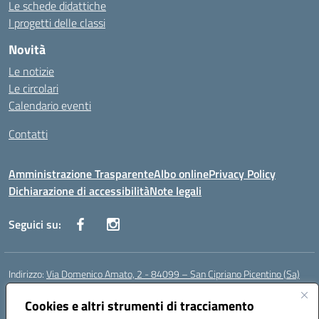
Le schede didattiche
I progetti delle classi
Novità
Le notizie
Le circolari
Calendario eventi
Contatti
Amministrazione Trasparente
Albo online
Privacy Policy
Dichiarazione di accessibilità
Note legali
Seguici su:
Indirizzo:
Via Domenico Amato, 2 - 84099 – San Cipriano Picentino (Sa)
Centralino:
0892096584
Email:
saic87700c@istruzione.it
Posta elettronica certificata (PEC):
Cookies e altri strumenti di tracciamento
saic87700c@pec.istruzione.it