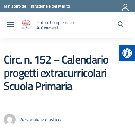
Vai ai contenuti
Vai al menu di navigazione
Vai al footer
Ministero dell'Istruzione e del Merito
Istituto Comprensivo
A. Genovesi
Apr
Circ. n. 152 – Calendario
progetti extracurricolari
Scuola Primaria
Personale scolastico