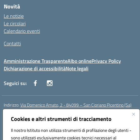
Novità
Le notizie
Le circolari
Calendario eventi
Contatti
Amministrazione Trasparente
Albo online
Privacy Policy
Dichiarazione di accessibilità
Note legali
Seguici su:
Indirizzo:
Via Domenico Amato, 2 - 84099 – San Cipriano Picentino (Sa)
Centralino:
0892096584
Email:
saic87700c@istruzione.it
Posta elettronica certificata (PEC):
Cookies e altri strumenti di tracciamento
saic87700c@pec.istruzione.it
Codice fiscale: 95075020651
Il nostro Istituto non utilizza strumenti di profilazione degli utenti -
Codice meccanografico:
SAIC87700C
sono utilizzati esclusivamente cookies tecnici necessari al