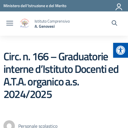
Vai ai contenuti
Vai al menu di navigazione
Vai al footer
Ministero dell'Istruzione e del Merito
Istituto Comprensivo
A. Genovesi
Apr
Circ. n. 166 – Graduatorie
interne d’Istituto Docenti ed
A.T.A. organico a.s.
2024/2025
Personale scolastico