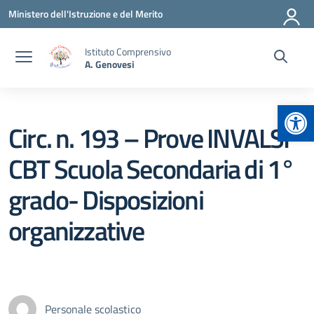
Vai ai contenuti
Vai al menu di navigazione
Vai al footer
Ministero dell'Istruzione e del Merito
Istituto Comprensivo
A. Genovesi
Apr
Circ. n. 193 – Prove INVALSI
CBT Scuola Secondaria di 1°
grado- Disposizioni
organizzative
Personale scolastico