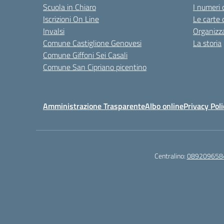
Scuola in Chiaro
I numeri 
Iscrizioni On Line
Le carte 
Invalsi
Organizz
Comune Castiglione Genovesi
La storia
Comune Giffoni Sei Casali
Comune San Cipriano picentino
Amministrazione Trasparente
Albo online
Privacy Poli
Centralino:
089209658