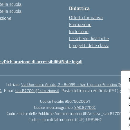
della scuola
Didattica
della scuola
Offerta formativa
azione
Formazione
Inclusione
Le schede didattiche
I progetti delle classi
cy
Dichiarazione di accessibilità
Note legali
Indirizzo:
Via Domenico Amato, 2 - 84099 – San Cipriano Picentino (Sa)
4
Email:
saic87700c@istruzione.it
Posta elettronica certificata (PEC):
saic8
Codice fiscale: 95075020651
Codice meccanografico:
SAIC87700C
Codice Indice delle Pubbliche Amministrazioni (IPA): istsc_saic87700c
Codice unico di fatturazione (CUF): UFBWH2