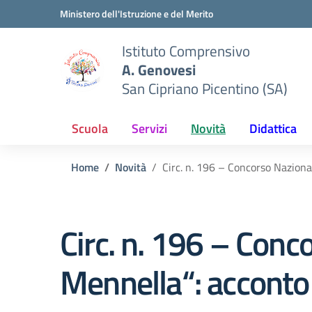
Vai ai contenuti
Vai al menu di navigazione
Vai al footer
Ministero dell'Istruzione e del Merito
Istituto Comprensivo
A. Genovesi
San Cipriano Picentino (SA)
Scuola
Servizi
Novità
Didattica
Home
Novità
Circ. n. 196 – Concorso Naziona
Circ. n. 196 – Conc
Mennella“: acconto