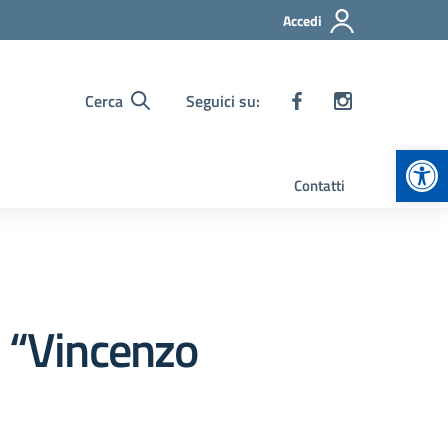
Accedi
Cerca
Seguici su:
Apr
Contatti
a “Vincenzo