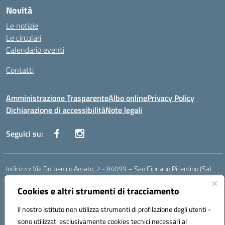
Novità
Le notizie
Le circolari
Calendario eventi
Contatti
Amministrazione Trasparente
Albo online
Privacy Policy
Dichiarazione di accessibilità
Note legali
Seguici su:
Indirizzo:
Via Domenico Amato, 2 - 84099 – San Cipriano Picentino (Sa)
Centralino:
0892096584
Email:
saic87700c@istruzione.it
Posta elettronica certificata (PEC):
Cookies e altri strumenti di tracciamento
saic87700c@pec.istruzione.it
Codice fiscale: 95075020651
Il nostro Istituto non utilizza strumenti di profilazione degli utenti -
Codice meccanografico:
SAIC87700C
sono utilizzati esclusivamente cookies tecnici necessari al