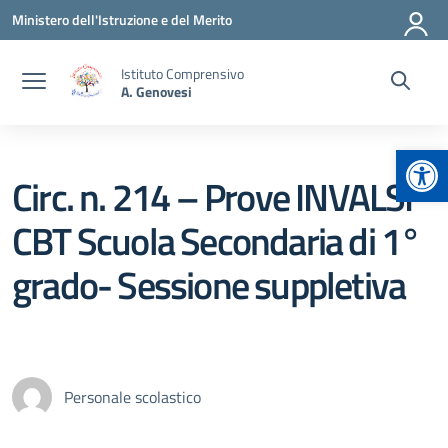
Vai ai contenuti
Vai al menu di navigazione
Vai al footer
Ministero dell'Istruzione e del Merito
Istituto Comprensivo
A. Genovesi
Apr
Circ. n. 214 – Prove INVALSI
CBT Scuola Secondaria di 1°
grado- Sessione suppletiva
Personale scolastico