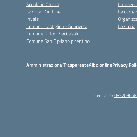
Scuola in Chiaro
I numeri 
Iscrizioni On Line
Le carte 
Invalsi
Organizz
Comune Castiglione Genovesi
La storia
Comune Giffoni Sei Casali
Comune San Cipriano picentino
Amministrazione Trasparente
Albo online
Privacy Poli
Centralino:
089209658