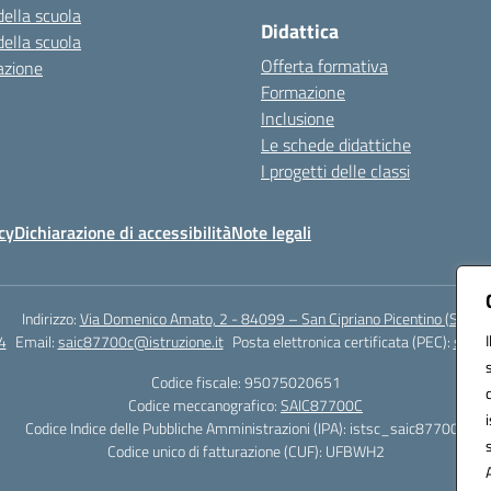
della scuola
Didattica
della scuola
Offerta formativa
azione
Formazione
Inclusione
Le schede didattiche
I progetti delle classi
cy
Dichiarazione di accessibilità
Note legali
Indirizzo:
Via Domenico Amato, 2 - 84099 – San Cipriano Picentino (Sa)
4
Email:
saic87700c@istruzione.it
Posta elettronica certificata (PEC):
saic8
Codice fiscale: 95075020651
Codice meccanografico:
SAIC87700C
Codice Indice delle Pubbliche Amministrazioni (IPA): istsc_saic87700c
Codice unico di fatturazione (CUF): UFBWH2