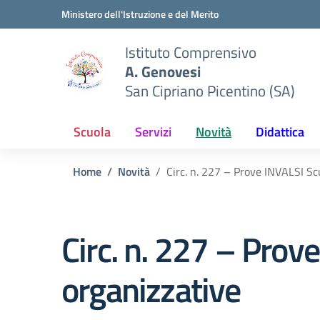
Vai ai contenuti
Vai al menu di navigazione
Vai al footer
Ministero dell'Istruzione e del Merito
Istituto Comprensivo
A. Genovesi
San Cipriano Picentino (SA)
Scuola
Servizi
Novità
Didattica
Home
Novità
Circ. n. 227 – Prove INVALSI Sc
Circ. n. 227 – Prov
organizzative