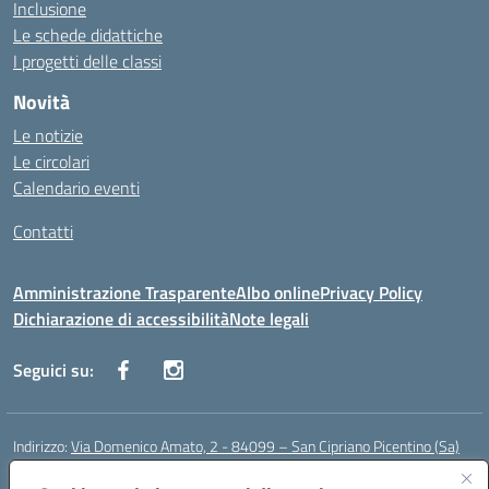
Inclusione
Le schede didattiche
I progetti delle classi
Novità
Le notizie
Le circolari
Calendario eventi
Contatti
Amministrazione Trasparente
Albo online
Privacy Policy
Dichiarazione di accessibilità
Note legali
Seguici su:
Indirizzo:
Via Domenico Amato, 2 - 84099 – San Cipriano Picentino (Sa)
Centralino:
0892096584
Email:
saic87700c@istruzione.it