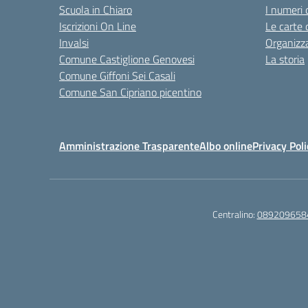
Scuola in Chiaro
I numeri 
Iscrizioni On Line
Le carte 
Invalsi
Organizz
Comune Castiglione Genovesi
La storia
Comune Giffoni Sei Casali
Comune San Cipriano picentino
Amministrazione Trasparente
Albo online
Privacy Poli
Centralino:
089209658