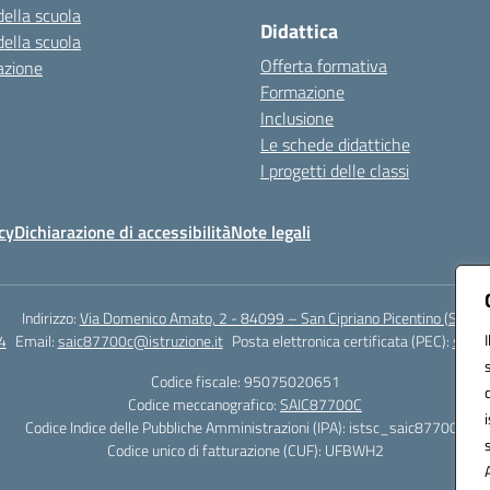
della scuola
Didattica
della scuola
Offerta formativa
azione
Formazione
Inclusione
Le schede didattiche
I progetti delle classi
cy
Dichiarazione di accessibilità
Note legali
Indirizzo:
Via Domenico Amato, 2 - 84099 – San Cipriano Picentino (Sa)
4
Email:
saic87700c@istruzione.it
Posta elettronica certificata (PEC):
saic8
Codice fiscale: 95075020651
Codice meccanografico:
SAIC87700C
Codice Indice delle Pubbliche Amministrazioni (IPA): istsc_saic87700c
Codice unico di fatturazione (CUF): UFBWH2