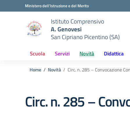
Vai ai contenuti
Vai al menu di navigazione
Vai al footer
Ministero dell'Istruzione e del Merito
Istituto Comprensivo
A. Genovesi
San Cipriano Picentino (SA)
Scuola
Servizi
Novità
Didattica
Home
Novità
Circ. n. 285 – Convocazione Cons
Circ. n. 285 – Conv