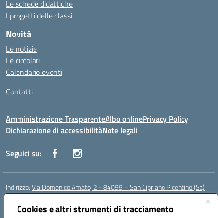
Le schede didattiche
I progetti delle classi
Novità
Le notizie
Le circolari
Calendario eventi
Contatti
Amministrazione Trasparente
Albo online
Privacy Policy
Dichiarazione di accessibilità
Note legali
Seguici su:
Indirizzo:
Via Domenico Amato, 2 - 84099 – San Cipriano Picentino (Sa)
Centralino:
0892096584
Email:
saic87700c@istruzione.it
Posta elettronica certificata (PEC):
Cookies e altri strumenti di tracciamento
saic87700c@pec.istruzione.it