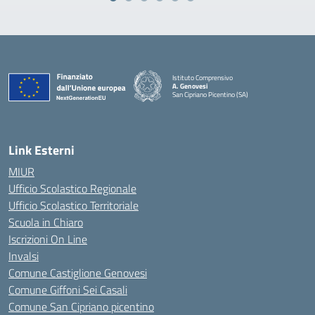
Istituto Comprensivo
A. Genovesi
San Cipriano Picentino (SA)
— Visita la pagina iniziale della scuola
Link Esterni
MIUR
Ufficio Scolastico Regionale
Ufficio Scolastico Territoriale
Scuola in Chiaro
Iscrizioni On Line
Invalsi
Comune Castiglione Genovesi
Comune Giffoni Sei Casali
Comune San Cipriano picentino