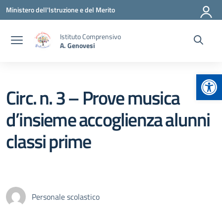
Vai ai contenuti
Vai al menu di navigazione
Vai al footer
Ministero dell'Istruzione e del Merito
Istituto Comprensivo
A. Genovesi
Apr
Circ. n. 3 – Prove musica
d’insieme accoglienza alunni
classi prime
Personale scolastico