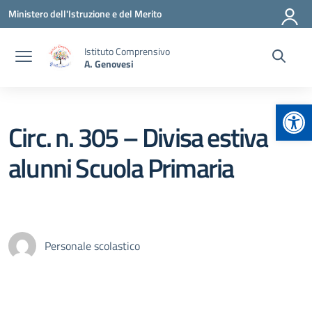
Vai ai contenuti
Vai al menu di navigazione
Vai al footer
Ministero dell'Istruzione e del Merito
Istituto Comprensivo
A. Genovesi
Apr
Circ. n. 305 – Divisa estiva
alunni Scuola Primaria
Personale scolastico