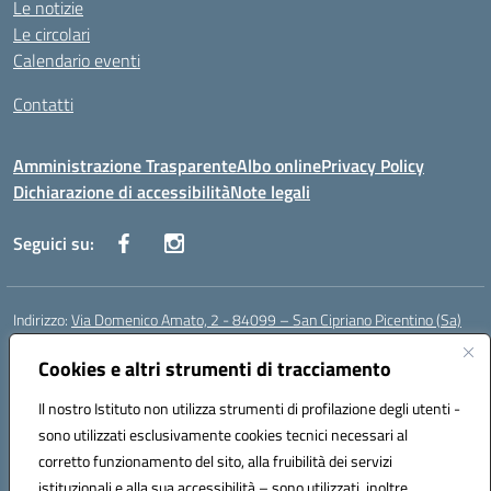
Le notizie
Le circolari
Calendario eventi
Contatti
Amministrazione Trasparente
Albo online
Privacy Policy
Dichiarazione di accessibilità
Note legali
Seguici su:
Indirizzo:
Via Domenico Amato, 2 - 84099 – San Cipriano Picentino (Sa)
Centralino:
0892096584
Email:
saic87700c@istruzione.it
Posta elettronica certificata (PEC):
Cookies e altri strumenti di tracciamento
saic87700c@pec.istruzione.it
Codice fiscale: 95075020651
Il nostro Istituto non utilizza strumenti di profilazione degli utenti -
Codice meccanografico:
SAIC87700C
sono utilizzati esclusivamente cookies tecnici necessari al
Codice Indice delle Pubbliche Amministrazioni (IPA): istsc_saic87700c
corretto funzionamento del sito, alla fruibilità dei servizi
Codice unico di fatturazione (CUF): UFBWH2
istituzionali e alla sua accessibilità – sono utilizzati, inoltre,