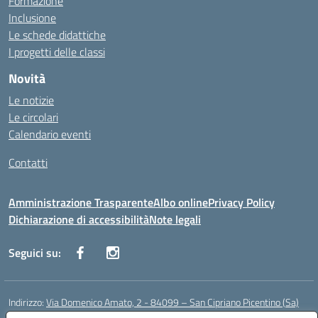
Formazione
Inclusione
Le schede didattiche
I progetti delle classi
Novità
Le notizie
Le circolari
Calendario eventi
Contatti
Amministrazione Trasparente
Albo online
Privacy Policy
Dichiarazione di accessibilità
Note legali
Seguici su:
Indirizzo:
Via Domenico Amato, 2 - 84099 – San Cipriano Picentino (Sa)
Centralino:
0892096584
Email:
saic87700c@istruzione.it