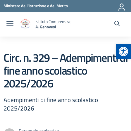
Vai ai contenuti
Vai al menu di navigazione
Vai al footer
Ministero dell'Istruzione e del Merito
Istituto Comprensivo
A. Genovesi
Apr
Circ. n. 329 – Adempimenti di
fine anno scolastico
2025/2026
Adempimenti di fine anno scolastico
2025/2026
Personale scolastico