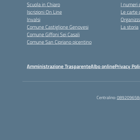
Scuola in Chiaro
I numeri 
Iscrizioni On Line
Le carte 
Invalsi
Organizz
Comune Castiglione Genovesi
La storia
Comune Giffoni Sei Casali
Comune San Cipriano picentino
Amministrazione Trasparente
Albo online
Privacy Poli
Centralino:
089209658