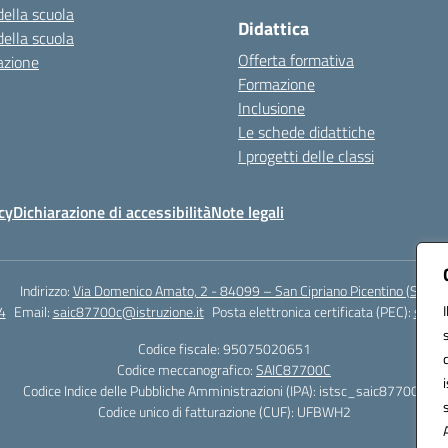
della scuola
Didattica
della scuola
Offerta formativa
azione
Formazione
Inclusione
Le schede didattiche
I progetti delle classi
cy
Dichiarazione di accessibilità
Note legali
Indirizzo:
Via Domenico Amato, 2 - 84099 – San Cipriano Picentino (Sa)
4
Email:
saic87700c@istruzione.it
Posta elettronica certificata (PEC):
saic8
Codice fiscale: 95075020651
Codice meccanografico:
SAIC87700C
Codice Indice delle Pubbliche Amministrazioni (IPA): istsc_saic87700c
Codice unico di fatturazione (CUF): UFBWH2