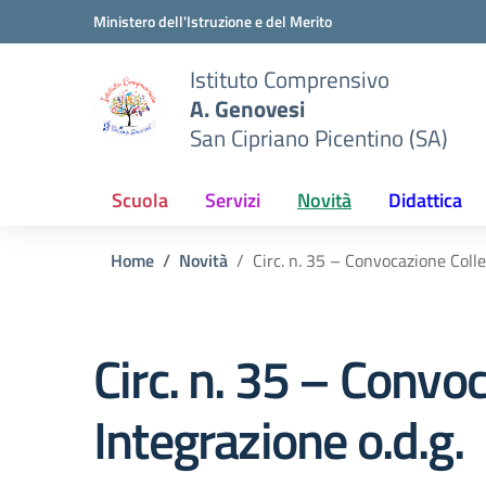
Vai ai contenuti
Vai al menu di navigazione
Vai al footer
Ministero dell'Istruzione e del Merito
Istituto Comprensivo
A. Genovesi
San Cipriano Picentino (SA)
Scuola
Servizi
Novità
Didattica
Home
Novità
Circ. n. 35 – Convocazione Colle
Circ. n. 35 – Convo
Integrazione o.d.g.