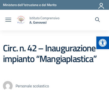
Vai ai contenuti
Vai al menu di navigazione
Vai al footer
Ministero dell'Istruzione e del Merito
Istituto Comprensivo
A. Genovesi
Apr
Circ. n. 42 – Inaugurazione
impianto “Mangiaplastica”
Personale scolastico