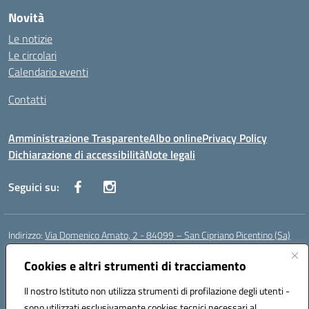
Novità
Le notizie
Le circolari
Calendario eventi
Contatti
Amministrazione Trasparente
Albo online
Privacy Policy
Dichiarazione di accessibilità
Note legali
Seguici su:
Indirizzo:
Via Domenico Amato, 2 - 84099 – San Cipriano Picentino (Sa)
Centralino:
0892096584
Email:
saic87700c@istruzione.it
Posta elettronica certificata (PEC):
Cookies e altri strumenti di tracciamento
saic87700c@pec.istruzione.it
Codice fiscale: 95075020651
Il nostro Istituto non utilizza strumenti di profilazione degli utenti -
Codice meccanografico:
SAIC87700C
sono utilizzati esclusivamente cookies tecnici necessari al