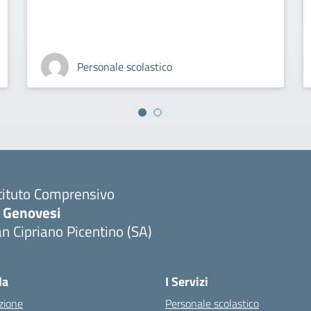
Personale scolastico
tituto Comprensivo
. Genovesi
n Cipriano Picentino (SA)
Visita la pagina iniziale della scuola
la
I Servizi
zione
Personale scolastico