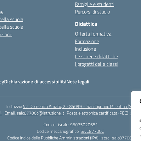
Famiglie e studenti
ne
Percorsi di studio
della scuola
Didattica
della scuola
Offerta formativa
azione
Formazione
Inclusione
Le schede didattiche
I progetti delle classi
cy
Dichiarazione di accessibilità
Note legali
Indirizzo:
Via Domenico Amato, 2 - 84099 – San Cipriano Picentino (Sa)
4
Email:
saic87700c@istruzione.it
Posta elettronica certificata (PEC):
saic8
Codice fiscale: 95075020651
Codice meccanografico:
SAIC87700C
Codice Indice delle Pubbliche Amministrazioni (IPA): istsc_saic87700c