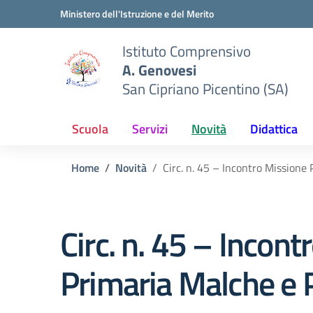
Vai ai contenuti
Vai al menu di navigazione
Vai al footer
Ministero dell'Istruzione e del Merito
Istituto Comprensivo
A. Genovesi
San Cipriano Picentino (SA)
Scuola
Servizi
Novità
Didattica
Home
Novità
Circ. n. 45 – Incontro Mission
Circ. n. 45 – Incon
Primaria Malche e