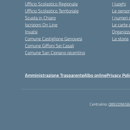
Ufficio Scolastico Regionale
I luoghi
Ufficio Scolastico Territoriale
Le perso
Scuola in Chiaro
I numeri 
Iscrizioni On Line
Le carte 
Invalsi
Organizz
Comune Castiglione Genovesi
La storia
Comune Giffoni Sei Casali
Comune San Cipriano picentino
Amministrazione Trasparente
Albo online
Privacy Poli
Centralino:
089209658