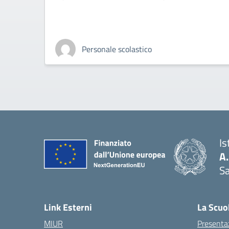
Personale scolastico
Is
A
Sa
— 
Link Esterni
La Scuo
MIUR
Presenta