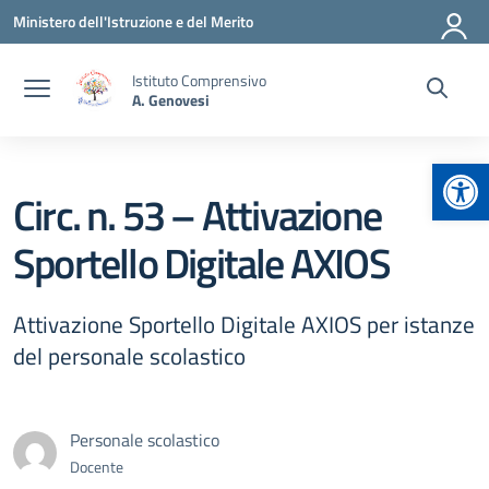
Vai ai contenuti
Vai al menu di navigazione
Vai al footer
Ministero dell'Istruzione e del Merito
Istituto Comprensivo
A. Genovesi
Apr
Circ. n. 53 – Attivazione
Sportello Digitale AXIOS
Attivazione Sportello Digitale AXIOS per istanze
del personale scolastico
Personale scolastico
Docente