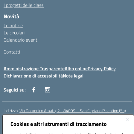
I progetti delle classi
Novità
Le notizie
Le circolari
Calendario eventi
Contatti
Amministrazione Trasparente
Albo online
Privacy Policy
Dichiarazione di accessibilità
Note legali
Seguici su:
Indirizzo:
Via Domenico Amato, 2 - 84099 – San Cipriano Picentino (Sa)
Centralino:
0892096584
Email:
saic87700c@istruzione.it
Posta elettronica certificata (PEC):
Cookies e altri strumenti di tracciamento
saic87700c@pec.istruzione.it