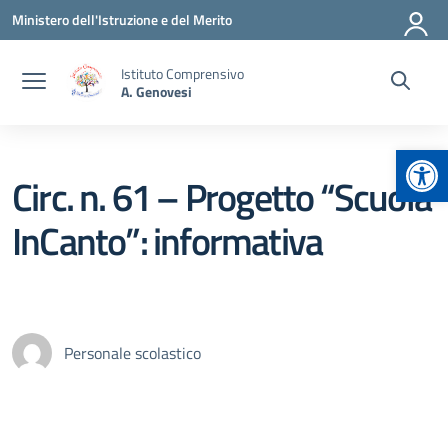
Vai ai contenuti
Vai al menu di navigazione
Vai al footer
Ministero dell'Istruzione e del Merito
Istituto Comprensivo
A. Genovesi
Apr
Circ. n. 61 – Progetto “Scuola
InCanto”: informativa
Personale scolastico