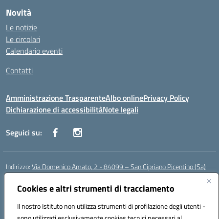
Novità
Le notizie
Le circolari
Calendario eventi
Contatti
Amministrazione Trasparente
Albo online
Privacy Policy
Dichiarazione di accessibilità
Note legali
Seguici su:
Indirizzo:
Via Domenico Amato, 2 - 84099 – San Cipriano Picentino (Sa)
Centralino:
0892096584
Email:
saic87700c@istruzione.it
Posta elettronica certificata (PEC):
Cookies e altri strumenti di tracciamento
saic87700c@pec.istruzione.it
Codice fiscale: 95075020651
Il nostro Istituto non utilizza strumenti di profilazione degli utenti -
Codice meccanografico:
SAIC87700C
sono utilizzati esclusivamente cookies tecnici necessari al