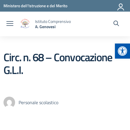
Vai ai contenuti
Vai al menu di navigazione
Vai al footer
Ministero dell'Istruzione e del Merito
Istituto Comprensivo
A. Genovesi
Apr
Circ. n. 68 – Convocazione
G.L.I.
Personale scolastico