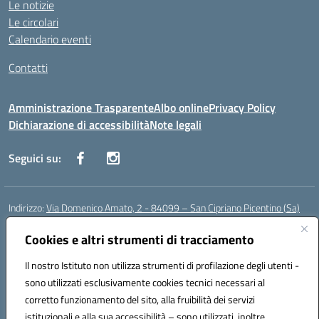
Le notizie
Le circolari
Calendario eventi
Contatti
Amministrazione Trasparente
Albo online
Privacy Policy
Dichiarazione di accessibilità
Note legali
Seguici su:
Indirizzo:
Via Domenico Amato, 2 - 84099 – San Cipriano Picentino (Sa)
Centralino:
0892096584
Email:
saic87700c@istruzione.it
Posta elettronica certificata (PEC):
Cookies e altri strumenti di tracciamento
saic87700c@pec.istruzione.it
Codice fiscale: 95075020651
Il nostro Istituto non utilizza strumenti di profilazione degli utenti -
Codice meccanografico:
SAIC87700C
sono utilizzati esclusivamente cookies tecnici necessari al
Codice Indice delle Pubbliche Amministrazioni (IPA): istsc_saic87700c
corretto funzionamento del sito, alla fruibilità dei servizi
Codice unico di fatturazione (CUF): UFBWH2
istituzionali e alla sua accessibilità – sono utilizzati, inoltre,