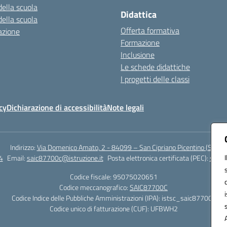
della scuola
Didattica
della scuola
Offerta formativa
azione
Formazione
Inclusione
Le schede didattiche
I progetti delle classi
cy
Dichiarazione di accessibilità
Note legali
Indirizzo:
Via Domenico Amato, 2 - 84099 – San Cipriano Picentino (Sa)
4
Email:
saic87700c@istruzione.it
Posta elettronica certificata (PEC):
saic8
Codice fiscale: 95075020651
Codice meccanografico:
SAIC87700C
Codice Indice delle Pubbliche Amministrazioni (IPA): istsc_saic87700c
Codice unico di fatturazione (CUF): UFBWH2