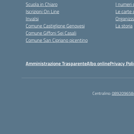
Scuola in Chiaro
I numeri 
Iscrizioni On Line
Le carte 
Invalsi
Organizz
Comune Castiglione Genovesi
La storia
Comune Giffoni Sei Casali
Comune San Cipriano picentino
Amministrazione Trasparente
Albo online
Privacy Poli
Centralino:
089209658