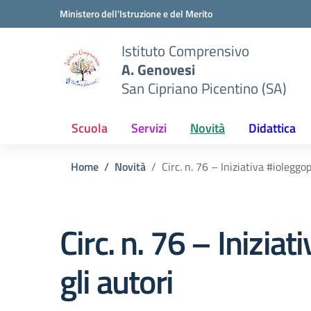
Vai ai contenuti
Vai al menu di navigazione
Vai al footer
Ministero dell'Istruzione e del Merito
Istituto Comprensivo
A. Genovesi
San Cipriano Picentino (SA)
Scuola
Servizi
Novità
Didattica
Home
Novità
Circ. n. 76 – Iniziativa #iolegg
Circ. n. 76 – Inizi
gli autori