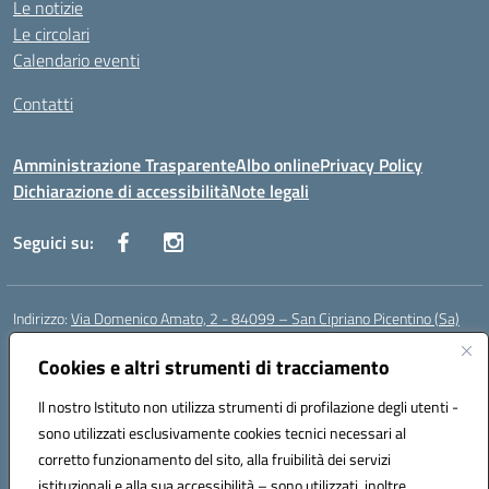
Le notizie
Le circolari
Calendario eventi
Contatti
Amministrazione Trasparente
Albo online
Privacy Policy
Dichiarazione di accessibilità
Note legali
Seguici su:
Indirizzo:
Via Domenico Amato, 2 - 84099 – San Cipriano Picentino (Sa)
Centralino:
0892096584
Email:
saic87700c@istruzione.it
Posta elettronica certificata (PEC):
Cookies e altri strumenti di tracciamento
saic87700c@pec.istruzione.it
Codice fiscale: 95075020651
Il nostro Istituto non utilizza strumenti di profilazione degli utenti -
Codice meccanografico:
SAIC87700C
sono utilizzati esclusivamente cookies tecnici necessari al
Codice Indice delle Pubbliche Amministrazioni (IPA): istsc_saic87700c
corretto funzionamento del sito, alla fruibilità dei servizi
Codice unico di fatturazione (CUF): UFBWH2
istituzionali e alla sua accessibilità – sono utilizzati, inoltre,