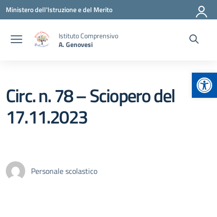
Vai ai contenuti
Vai al menu di navigazione
Vai al footer
Ministero dell'Istruzione e del Merito
Istituto Comprensivo
A. Genovesi
Apr
Circ. n. 78 – Sciopero del
17.11.2023
Personale scolastico