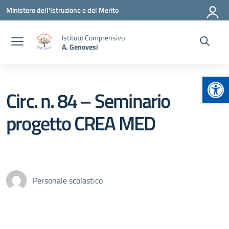
Vai ai contenuti
Vai al menu di navigazione
Vai al footer
Ministero dell'Istruzione e del Merito
Istituto Comprensivo
A. Genovesi
Apr
Circ. n. 84 – Seminario
progetto CREA MED
Personale scolastico