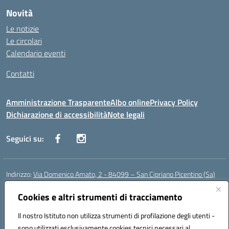
Novità
Le notizie
Le circolari
Calendario eventi
Contatti
Amministrazione Trasparente
Albo online
Privacy Policy
Dichiarazione di accessibilità
Note legali
Seguici su:
Indirizzo:
Via Domenico Amato, 2 - 84099 – San Cipriano Picentino (Sa)
Centralino:
0892096584
Email:
saic87700c@istruzione.it
Posta elettronica certificata (PEC):
Cookies e altri strumenti di tracciamento
saic87700c@pec.istruzione.it
Codice fiscale: 95075020651
Il nostro Istituto non utilizza strumenti di profilazione degli utenti -
Codice meccanografico:
SAIC87700C
sono utilizzati esclusivamente cookies tecnici necessari al