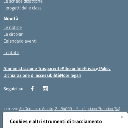
Le schede didattiche
I progetti delle classi
Novità
Le notizie
Le circolari
Calendario eventi
Contatti
Amministrazione Trasparente
Albo online
Privacy Policy
Dichiarazione di accessibilità
Note legali
Seguici su:
Indirizzo:
Via Domenico Amato, 2 - 84099 – San Cipriano Picentino (Sa)
Centralino:
0892096584
Email:
saic87700c@istruzione.it
Posta elettronica certificata (PEC):
Cookies e altri strumenti di tracciamento
saic87700c@pec.istruzione.it