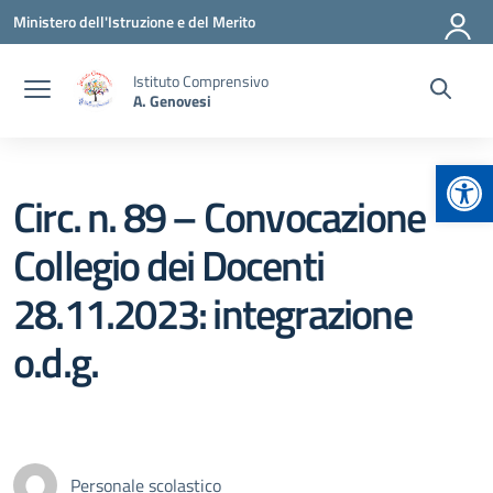
Vai ai contenuti
Vai al menu di navigazione
Vai al footer
Ministero dell'Istruzione e del Merito
Istituto Comprensivo
A. Genovesi
Apr
Circ. n. 89 – Convocazione
Collegio dei Docenti
28.11.2023: integrazione
o.d.g.
Personale scolastico