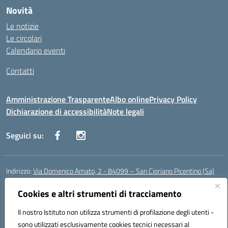
Novità
Le notizie
Le circolari
Calendario eventi
Contatti
Amministrazione Trasparente
Albo online
Privacy Policy
Dichiarazione di accessibilità
Note legali
Seguici su:
Indirizzo:
Via Domenico Amato, 2 - 84099 – San Cipriano Picentino (Sa)
Centralino:
0892096584
Email:
saic87700c@istruzione.it
Posta elettronica certificata (PEC):
Cookies e altri strumenti di tracciamento
saic87700c@pec.istruzione.it
Codice fiscale: 95075020651
Il nostro Istituto non utilizza strumenti di profilazione degli utenti -
Codice meccanografico:
SAIC87700C
sono utilizzati esclusivamente cookies tecnici necessari al