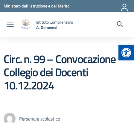
Vai ai contenuti
Vai al menu di navigazione
Vai al footer
Ministero dell'Istruzione e del Merito
Istituto Comprensivo
A. Genovesi
Apr
Circ. n. 99 – Convocazione
Collegio dei Docenti
10.12.2024
Personale scolastico