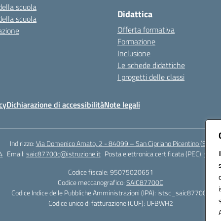
della scuola
Didattica
della scuola
Offerta formativa
azione
Formazione
Inclusione
Le schede didattiche
I progetti delle classi
cy
Dichiarazione di accessibilità
Note legali
Indirizzo:
Via Domenico Amato, 2 - 84099 – San Cipriano Picentino (Sa)
4
Email:
saic87700c@istruzione.it
Posta elettronica certificata (PEC):
saic8
Codice fiscale: 95075020651
Codice meccanografico:
SAIC87700C
Codice Indice delle Pubbliche Amministrazioni (IPA): istsc_saic87700c
Codice unico di fatturazione (CUF): UFBWH2