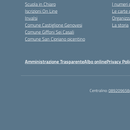
Scuola in Chiaro
I numeri 
Iscrizioni On Line
Le carte 
Invalsi
Organizz
Comune Castiglione Genovesi
La storia
Comune Giffoni Sei Casali
Comune San Cipriano picentino
Amministrazione Trasparente
Albo online
Privacy Poli
Centralino:
089209658