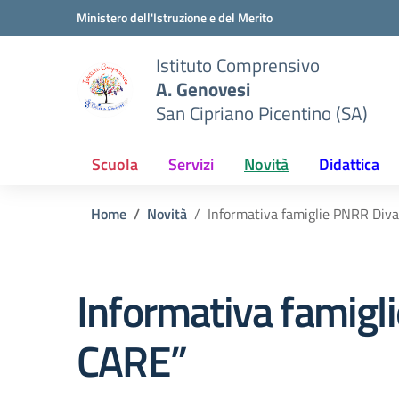
Vai ai contenuti
Vai al menu di navigazione
Vai al footer
Ministero dell'Istruzione e del Merito
Istituto Comprensivo
A. Genovesi
San Cipriano Picentino (SA)
Scuola
Servizi
Novità
Didattica
Home
Novità
Informativa famiglie PNRR Divar
Informativa famiglie
CARE”