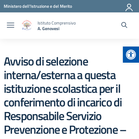
Vai ai contenuti
Vai al menu di navigazione
Vai al footer
Ministero dell'Istruzione e del Merito
Istituto Comprensivo
A. Genovesi
Apr
Avviso di selezione
interna/esterna a questa
istituzione scolastica per il
conferimento di incarico di
Responsabile Servizio
Prevenzione e Protezione –