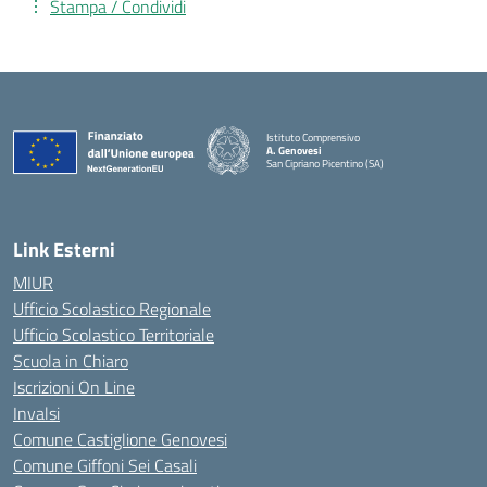
Stampa / Condividi
Istituto Comprensivo
A. Genovesi
San Cipriano Picentino (SA)
— Visita la pagina iniziale della scuola
Link Esterni
MIUR
Ufficio Scolastico Regionale
Ufficio Scolastico Territoriale
Scuola in Chiaro
Iscrizioni On Line
Invalsi
Comune Castiglione Genovesi
Comune Giffoni Sei Casali