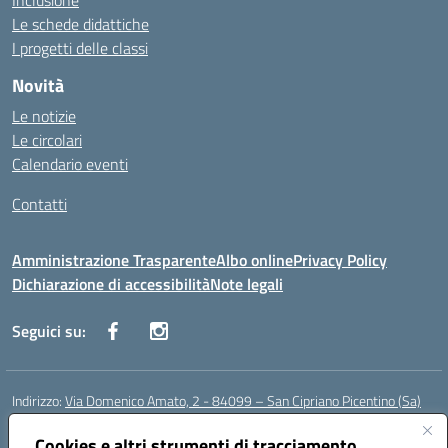
Inclusione
Le schede didattiche
I progetti delle classi
Novità
Le notizie
Le circolari
Calendario eventi
Contatti
Amministrazione Trasparente
Albo online
Privacy Policy
Dichiarazione di accessibilità
Note legali
Seguici su:
Indirizzo:
Via Domenico Amato, 2 - 84099 – San Cipriano Picentino (Sa)
Centralino:
0892096584
Email:
saic87700c@istruzione.it
Posta elettronica certificata (PEC):
Cookies e altri strumenti di tracciamento
saic87700c@pec.istruzione.it